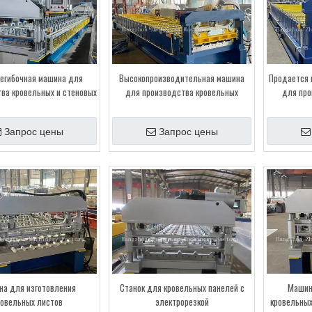
егибочная машина для
Высокопроизводительная машина
Продается 
ва кровельных и стеновых
для производства кровельных
для про
с электрической резкой
панелей
мета
Запрос цены
Запрос цены
а для изготовления
Станок для кровельных панелей с
Машин
ровельных листов
электрорезкой
кровельных