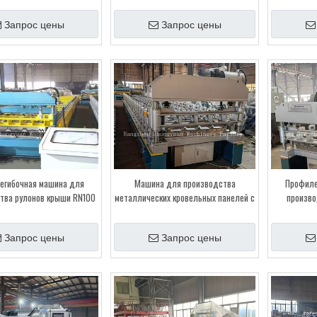
Запрос цены
Запрос цены
егибочная машина для
Машина для производства
Профиле
тва рулонов крыши RN100
металлических кровельных панелей с
произво
ысокого качества
электрической резкой
кровельных
Запрос цены
Запрос цены