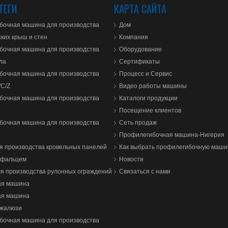
ТЕГИ
КАРТА САЙТА
бочная машина для производства
Дом
ких крыш и стен
Компания
бочная машина для производства
Оборудование
ла
Сертификаты
бочная машина для производства
Процесс и Сервис
/C/Z
Видео работы машины
бочная машина для производства
Каталоги продукции
Посещение клиентов
бочная машина для производства
Сеть продаж
Профилегибочная машина-Нигерия
 производства кровельных панелей
Как выбрать профилегибочную маши
 фальцем
Новости
я производства рулонных ограждений
Связаться с нами
ая машина
ая машина
 жалюзи
бочная машина для производства