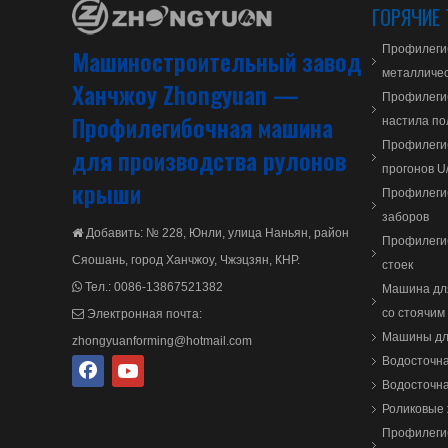
ГОРЯЧИЕ 
Профилеги
Машиностроительный завод
металличес
Ханчжоу Zhongyuan —
Профилеги
Профилегибочная машина
настила по
Профилеги
для производства рулонов
прогонов U
крыши
Профилеги
заборов
Добавить: № 228, Юнли, улица Наньян, район

Профилеги
Сяошань, город Ханчжоу, Чжэцзян, КНР.
стоек
Тел.:
0086-13867521382

Машина для
со стоячим
Электронная почта:

Машины дл
zhongyuanforming@hotmail.com
Водосточн
Водосточн
Роликовые
Профилеги