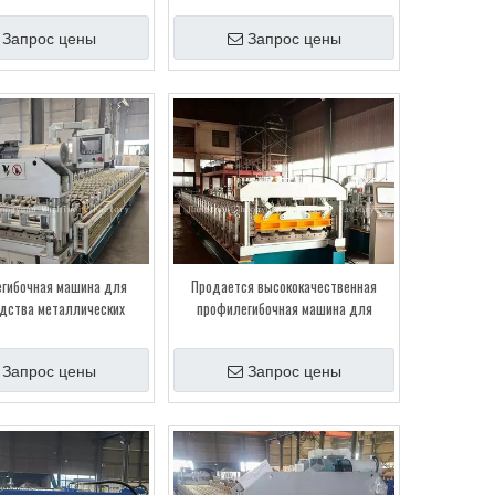
резкой
резкой
Запрос цены
Запрос цены
гибочная машина для
Продается высококачественная
дства металлических
профилегибочная машина для
 рулонов с электрической
производства стеновых панелей.
резкой
Запрос цены
Запрос цены