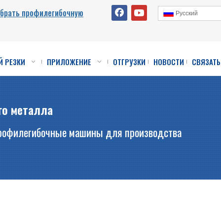
ыбрать профилегибочную
Pусский
Й РЕЗКИ
ПРИЛОЖЕНИЕ
ОТГРУЗКИ
НОВОСТИ
СВЯЗАТЬ
го металла
рофилегибочные машины для производства