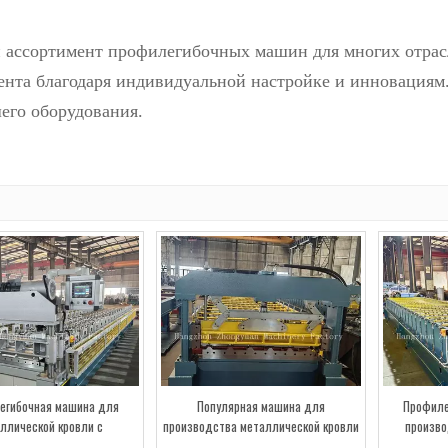
сортимент профилегибочных машин для многих отрасл
ента благодаря индивидуальной настройке и инновациям.
его оборудования.
егибочная машина для
Популярная машина для
Профиле
ллической кровли с
производства металлической кровли
произво
ктрической резкой
на рынке Индии
кровельных