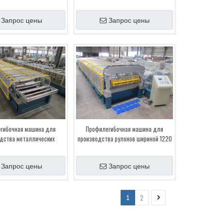
резкой
Запрос цены
Запрос цены
гибочная машина для
Профилегибочная машина для
дства металлических
производства рулонов шириной 1220
ых профилей Mitsubishi
и 1450, Индия
8 со сроком службы 15 лет
Запрос цены
Запрос цены
сертификатом CE
2
1