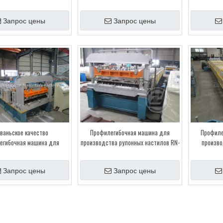
Запрос цены
Запрос цены
ваньское качество
Профилегибочная машина для
Профиле
егибочная машина для
производства рулонных настилов RN-
произво
й прокатки RN-100/35 с
100/35, изготовленная по
кровельн
том CE Система качества
индивидуальному заказу, с
Controller T
Запрос цены
Запрос цены
ISO
сертификатом CE, системой качества
и 
ISO
»