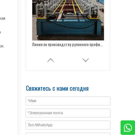
ная
в
Профилегибочная машина для производства верхних рулонов цинковой кровли
ки.
Свяжитесь с нами сегодня
Цена на профилегибочную машину для производства рулонов для заборов из специального профиля типа C