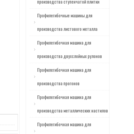
производства ступенчатой ​​плитки
Профилегибочная машина для производства металлических заборов в Венгрии в хорошей форме
Профилегибочные машины для
производства листового металла
Профилегибочная машина для
производства двухслойных рулонов
Профилегибочная машина для
производства прогонов
Профилегибочная машина Zhongyuan специального типа W-образной формы с высокой скоростью
Профилегибочная машина для
производства металлических настилов
Профилегибочная машина для