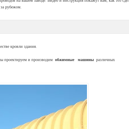
роводов на вашем заводе. Видео и инструкция покажут вам, как это сдел
 за рубежом.
стве кровли здания.
 мы проектируем и производим
обжимные машины
различных