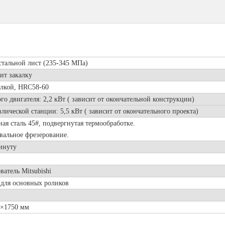
тальной лист (235-345 МПа)
ит закалку
алкой, HRC58-60
о двигателя: 2,2 кВт (
зависит от окончательной конструкции)
лической станции: 5,5 кВт (
зависит от окончательного проекта)
ая сталь 45#, подвергнутая термообработке.
альное фрезерование.
минуту
атель Mitsubishi
 для основных роликов
1600×1750 мм