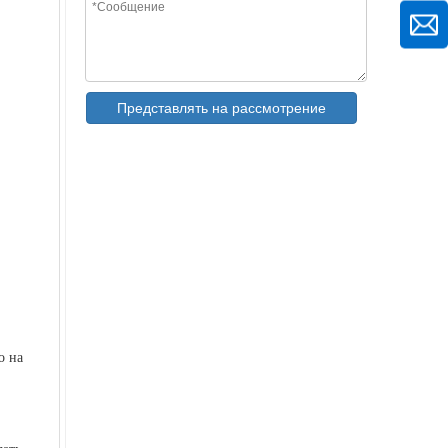
Представлять на рассмотрение
Профилегибочная машина для производства рулонов PPGI толщиной 0,3–0,8 мм с высокой точностью
о на