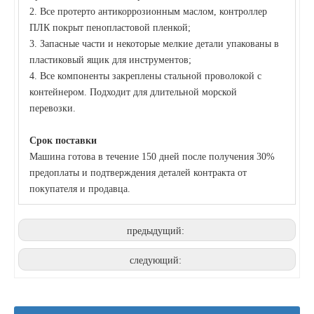
2. Все протерто антикоррозионным маслом, контроллер
ПЛК покрыт пенопластовой пленкой;
3. Запасные части и некоторые мелкие детали упакованы в
пластиковый ящик для инструментов;
4. Все компоненты закреплены стальной проволокой с
контейнером. Подходит для длительной морской
перевозки.
Срок поставки
Машина готова в течение 150 дней после получения 30%
предоплаты и подтверждения деталей контракта от
покупателя и продавца.
Машина для прогона типа Zhongyuan CZ80-350 с высокой точностью
Профилегибочная машина для профилирования прогонов Zhongyuan 100H CZ
предыдущий:
следующий: